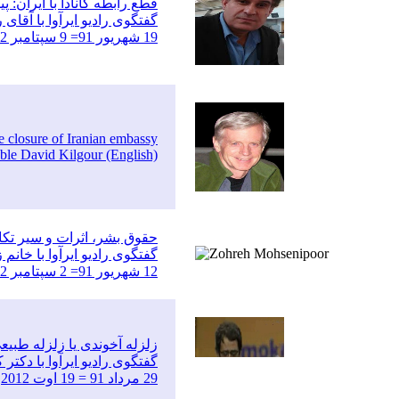
قطع رابطه کانادا با ایران: پ
گفتگوی رادیو ایرآوا با آقا
19 شهریور 91= 9 سپتامبر 2012
he closure of Iranian embassy
able David Kilgour (English)
حقوق بشر، اثرات و سیر تکا
گفتگوی رادیو ایرآوا با خان
12 شهریور 91= 2 سپتامبر 2012
زلزله آخوندی یا زلزله طبیع
گفتگوی رادیو ایرآوا با دک
29 مرداد 91 = 19 اوت 2012