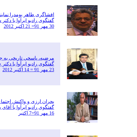
افشاگری طاهر بومدرا نماین
گفتگوی رادیو ایرآوا با دکتر
30 مهر 91= 21 اکتبر 2012
مرضیه، پاسخی تاریخی به ج
گفتگوی رادیو ایرآوا با دک
23 مهر 91 = 14 اکتبر 2012
بحران ارزی و واکنش اجتما
گفتگوی رادیو ایرآوا با آق
16 مهر 91=7 اکتبر