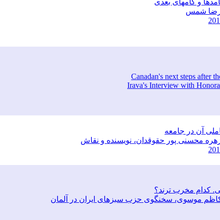
یامدها و گامهای بعدی
ی رضا شمس
Canadan's next steps after t
Irava's Interview with Honor
ملی آن در جامعه
م زهره محسنی پور حقوقدان، نویسنده و نقاش
ی. کدام مخرب ترند؟
تر کاظم موسوی، سخنگوی حزب سبزهای ایران در آلمان